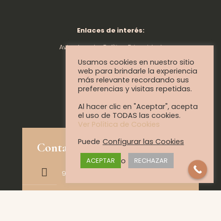
Enlaces de interés:
Aviso Legal – Política Privacidad
Política de Cookies
Usamos cookies en nuestro sitio
web para brindarle la experiencia
más relevante recordando sus
preferencias y visitas repetidas.
Al hacer clic en "Aceptar", acepta
el uso de TODAS las cookies.
Ver Política de Cookies
Puede
Configurar las Cookies
Contacto:
o
ACEPTAR
RECHAZAR
960 224 420
+34 608 096 392
tul@tultelas.com