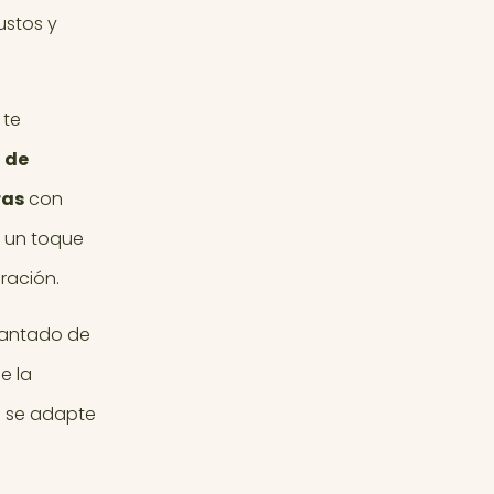
ustos y
 te
 de
ras
con
o un toque
ración.
cantado de
e la
 se adapte