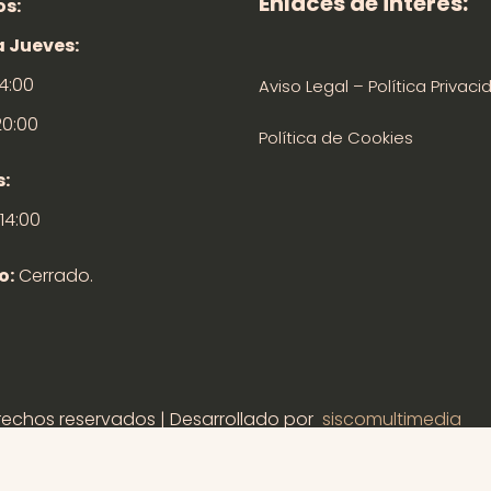
Enlaces de interés:
os:
a Jueves:
14:00
Aviso Legal – Política Privaci
20:00
Política de Cookies
s:
 14:00
o:
Cerrado.
erechos reservados | Desarrollado por
siscomultimedia