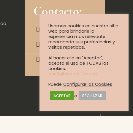
Contacto:
dad
Usamos cookies en nuestro sitio
960 224 420
web para brindarle la
experiencia más relevante
recordando sus preferencias y
+34 608 096 392
visitas repetidas.
Al hacer clic en "Aceptar",
tul@tultelas.com
acepta el uso de TODAS las
cookies.
Ver Política de Cookies
Puede
Configurar las Cookies
o
ACEPTAR
RECHAZAR