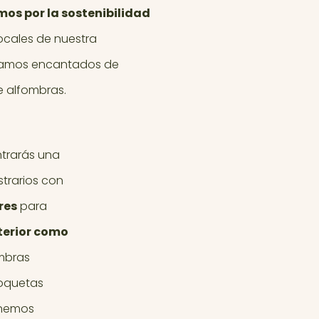
os por la sostenibilidad
ocales de nuestra
tamos encantados de
e alfombras.
trarás una
trarios con
res
para
terior como
ombras
moquetas
enemos